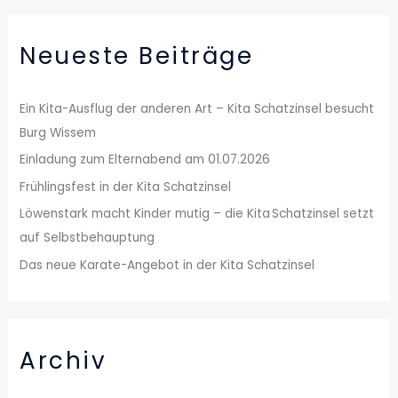
c
h
Neueste Beiträge
e
n
n
Ein Kita-Ausflug der anderen Art – Kita Schatzinsel besucht
a
Burg Wissem
c
Einladung zum Elternabend am 01.07.2026
h
Frühlingsfest in der Kita Schatzinsel
:
Löwenstark macht Kinder mutig – die Kita Schatzinsel setzt
auf Selbstbehauptung
Das neue Karate-Angebot in der Kita Schatzinsel
Archiv