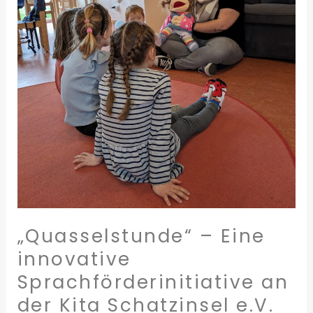
Sprachförderinitiative
an
der
Kita
Schatzinsel
e.V.
„Quasselstunde“ – Eine
innovative
Sprachförderinitiative an
der Kita Schatzinsel e.V.