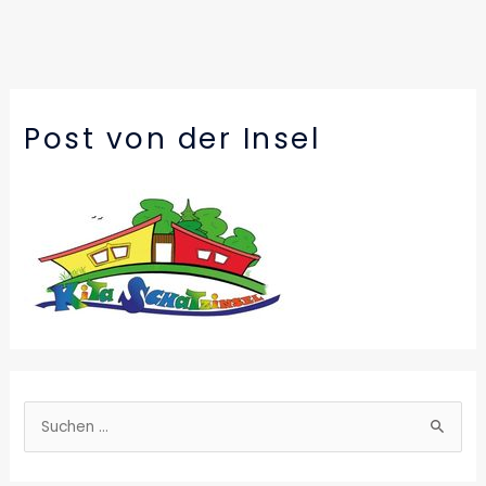
Post von der Insel
S
u