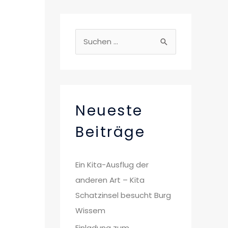
S
u
c
h
e
Neueste
n
Beiträge
n
a
Ein Kita-Ausflug der
c
anderen Art – Kita
h
Schatzinsel besucht Burg
:
Wissem
Einladung zum