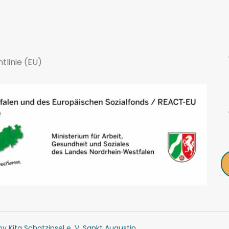
tlinie (EU)
y Kita Schatzinsel e. V. Sankt Augustin