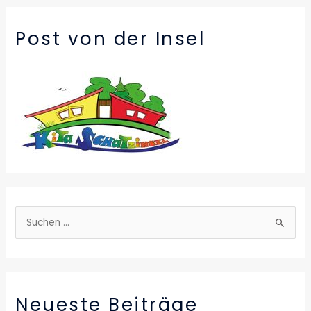
Post von der Insel
S
u
c
h
Neueste Beiträge
e