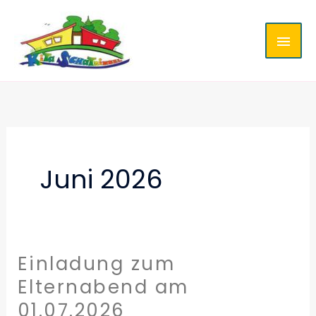
Zum
HAU
Inhalt
springen
Juni 2026
Einladung zum
Einladung
zum
Elternabend am
Elternabend
01.07.2026
am