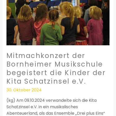
begeistert
die
Kinder
der
Kita
Schatzinsel
e.V.
Mitmachkonzert der
Bornheimer Musikschule
begeistert die Kinder der
Kita Schatzinsel e.V.
30. Oktober 2024
(kg) Am 09.10.2024 verwandelte sich die Kita
Schatzinsel e.V. in ein musikalisches
Abenteuerland, als das Ensemble „Drei plus Eins“