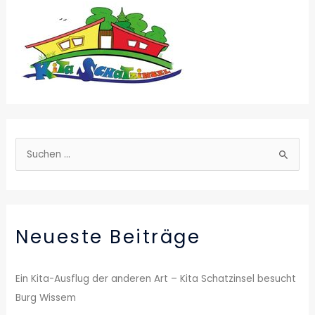
S
u
c
h
Neueste Beiträge
e
n
n
Ein Kita-Ausflug der anderen Art – Kita Schatzinsel besucht
a
Burg Wissem
c