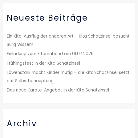
h
Neueste Beiträge
e
n
n
Ein Kita-Ausflug der anderen Art – Kita Schatzinsel besucht
a
Burg Wissem
c
Einladung zum Elternabend am 01.07.2026
h
Frühlingsfest in der Kita Schatzinsel
:
Löwenstark macht Kinder mutig – die Kita Schatzinsel setzt
auf Selbstbehauptung
Das neue Karate-Angebot in der Kita Schatzinsel
Archiv