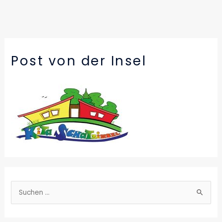
Post von der Insel
S
u
c