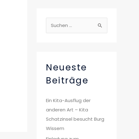
S
u
c
h
e
Neueste
n
Beiträge
n
a
Ein Kita-Ausflug der
c
anderen Art – Kita
h
Schatzinsel besucht Burg
:
Wissem
Einladung zum