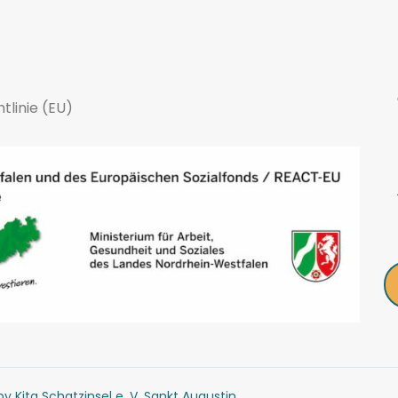
tlinie (EU)
y Kita Schatzinsel e. V. Sankt Augustin