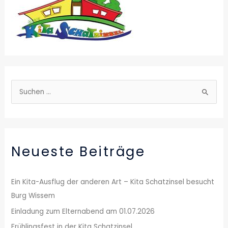
S
u
c
h
Neueste Beiträge
e
n
n
Ein Kita-Ausflug der anderen Art – Kita Schatzinsel besucht
a
Burg Wissem
c
Einladung zum Elternabend am 01.07.2026
h
Frühlingsfest in der Kita Schatzinsel