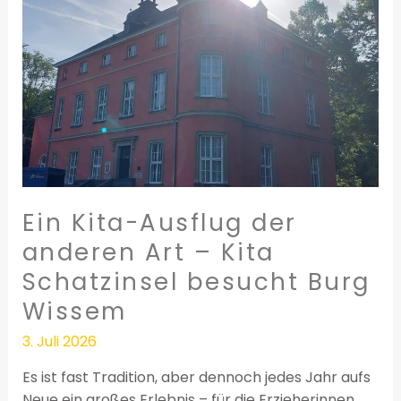
anderen
Art
–
Kita
Schatzinsel
besucht
Burg
Wissem
Ein Kita-Ausflug der
anderen Art – Kita
Schatzinsel besucht Burg
Wissem
3. Juli 2026
Es ist fast Tradition, aber dennoch jedes Jahr aufs
Neue ein großes Erlebnis – für die Erzieherinnen