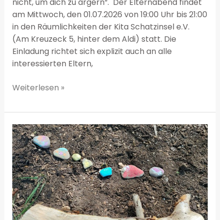
nicht, um dich zu ärgern“. Der Elternabend findet
am Mittwoch, den 01.07.2026 von 19:00 Uhr bis 21:00
in den Räumlichkeiten der Kita Schatzinsel e.V.
(Am Kreuzeck 5, hinter dem Aldi) statt. Die
Einladung richtet sich explizit auch an alle
interessierten Eltern,
Weiterlesen »
Frühlingsfest
in
der
Kita
Schatzinsel