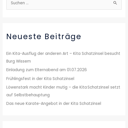
S
u
c
h
Neueste Beiträge
e
n
n
Ein Kita-Ausflug der anderen Art – Kita Schatzinsel besucht
a
Burg Wissem
c
Einladung zum Elternabend am 01.07.2026
h
Frühlingsfest in der Kita Schatzinsel
:
Löwenstark macht Kinder mutig – die Kita Schatzinsel setzt
auf Selbstbehauptung
Das neue Karate-Angebot in der Kita Schatzinsel