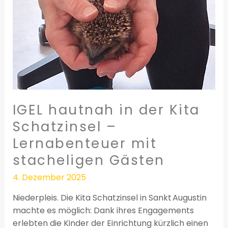
Kita
Schatzinsel
–
Lernabenteuer
mit
stacheligen
Gästen
IGEL hautnah in der Kita
Schatzinsel –
Lernabenteuer mit
stacheligen Gästen
4. Dezember 2025
Niederpleis. Die Kita Schatzinsel in Sankt Augustin
machte es möglich: Dank ihres Engagements
erlebten die Kinder der Einrichtung kürzlich einen