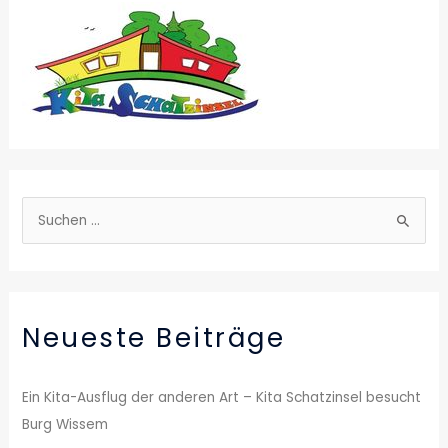
S
u
c
h
Neueste Beiträge
e
n
n
Ein Kita-Ausflug der anderen Art – Kita Schatzinsel besucht
a
Burg Wissem
c