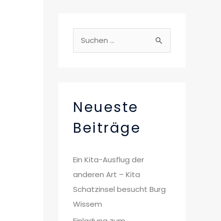
S
u
c
h
e
Neueste
n
Beiträge
n
a
Ein Kita-Ausflug der
c
anderen Art – Kita
h
Schatzinsel besucht Burg
:
Wissem
Einladung zum