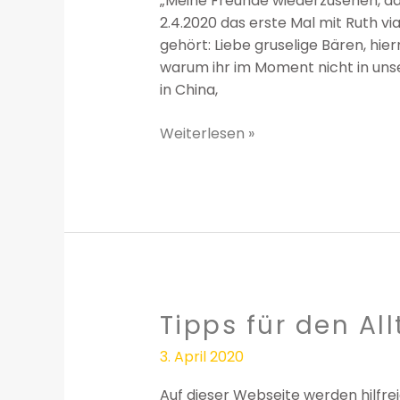
„Meine Freunde wiederzusehen, das
2.4.2020 das erste Mal mit Ruth 
gehört: Liebe gruselige Bären, hi
warum ihr im Moment nicht in unser
in China,
Weiterlesen »
Tipps für den Al
Tipps
für
3. April 2020
den
Alltag
Auf dieser Webseite werden hilfrei