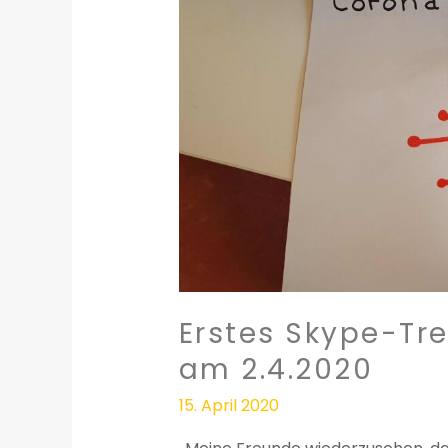
Treffen
der
Gruseligen
Bären
am
2.4.2020
Erstes Skype-Tre
am 2.4.2020
15. April 2020