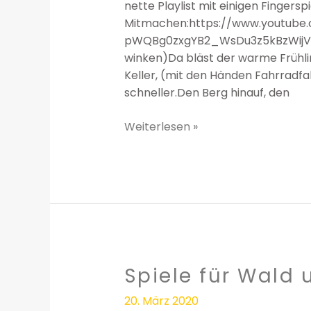
nette Playlist mit einigen Fingers
Mitmachen:https://www.youtube.c
pWQBg0zxgYB2_WsDu3z5kBzWijVK- H
winken)Da bläst der warme Frühlin
Keller, (mit den Händen Fahrradfa
schneller.Den Berg hinauf, den
Weiterlesen »
Spiele für Wald
Spiele
für
20. März 2020
Wald